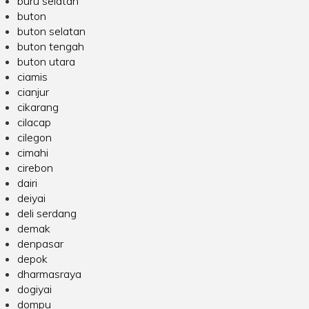
buru selatan
buton
buton selatan
buton tengah
buton utara
ciamis
cianjur
cikarang
cilacap
cilegon
cimahi
cirebon
dairi
deiyai
deli serdang
demak
denpasar
depok
dharmasraya
dogiyai
dompu