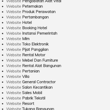
Website
Pengobatan Alat Vital
Website
Peternakan
Website
Produk Perawatan
Website
Pertambangan
Website
Hotel
Website
Booking Hotel
Website
Instansi Pemerintah
Website
Mlm
Website
Toko Elektronik
Website
Pijat Panggilan
Website
Rental Motor
Website
Mebel Dan Furniture
Website
Rental Alat Bangunan
Website
Pertanian
Website
Villa
Website
General Contractor
Website
Salon Kecantikan
Website
Sales Mobil
Website
Pabrik Tekstil
Website
Resort
Website
Tukang Bangunan