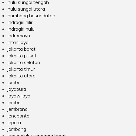
hulu sungai tengah
hulu sungai utara
humbang hasundutan
indragiri hilir
indragiri hulu
indramayu
intan jaya
jakarta barat
jakarta pusat
jakarta selatan
jakarta timur
jakarta utara
jambi
jayapura
jayawijaya
jember
jembrana
jeneponto
jepara
jombang
kab maluku tenggara barat