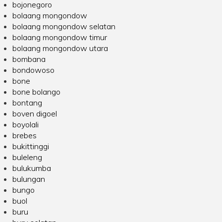
bojonegoro
bolaang mongondow
bolaang mongondow selatan
bolaang mongondow timur
bolaang mongondow utara
bombana
bondowoso
bone
bone bolango
bontang
boven digoel
boyolali
brebes
bukittinggi
buleleng
bulukumba
bulungan
bungo
buol
buru