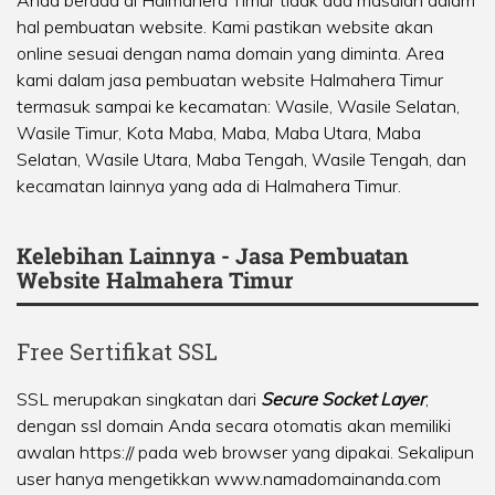
Anda berada di Halmahera Timur tidak ada masalah dalam
hal pembuatan website. Kami pastikan website akan
online sesuai dengan nama domain yang diminta. Area
kami dalam jasa pembuatan website Halmahera Timur
termasuk sampai ke kecamatan:
Wasile
,
Wasile Selatan
,
Wasile Timur
,
Kota Maba
,
Maba
,
Maba Utara
,
Maba
Selatan
,
Wasile Utara
,
Maba Tengah
,
Wasile Tengah
, dan
kecamatan lainnya yang ada di Halmahera Timur.
Kelebihan Lainnya - Jasa Pembuatan
Website Halmahera Timur
Free Sertifikat SSL
SSL merupakan singkatan dari
Secure Socket Layer
,
dengan ssl domain Anda secara otomatis akan memiliki
awalan https:// pada web browser yang dipakai. Sekalipun
user hanya mengetikkan www.namadomainanda.com