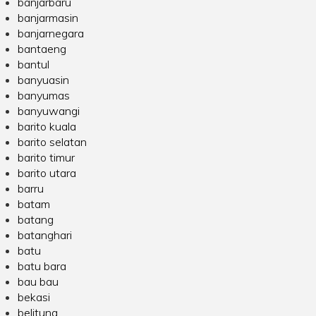
banjarbaru
banjarmasin
banjarnegara
bantaeng
bantul
banyuasin
banyumas
banyuwangi
barito kuala
barito selatan
barito timur
barito utara
barru
batam
batang
batanghari
batu
batu bara
bau bau
bekasi
belitung