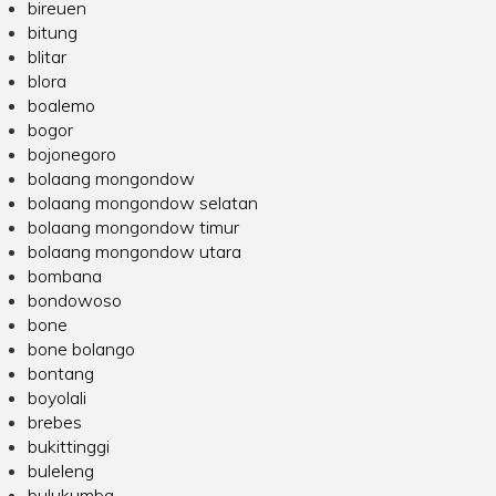
bireuen
bitung
blitar
blora
boalemo
bogor
bojonegoro
bolaang mongondow
bolaang mongondow selatan
bolaang mongondow timur
bolaang mongondow utara
bombana
bondowoso
bone
bone bolango
bontang
boyolali
brebes
bukittinggi
buleleng
bulukumba