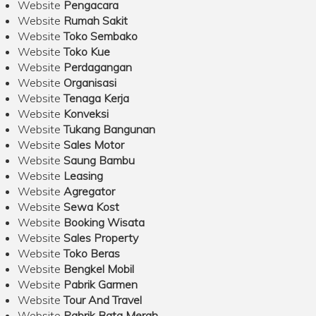
Website
Pengacara
Website
Rumah Sakit
Website
Toko Sembako
Website
Toko Kue
Website
Perdagangan
Website
Organisasi
Website
Tenaga Kerja
Website
Konveksi
Website
Tukang Bangunan
Website
Sales Motor
Website
Saung Bambu
Website
Leasing
Website
Agregator
Website
Sewa Kost
Website
Booking Wisata
Website
Sales Property
Website
Toko Beras
Website
Bengkel Mobil
Website
Pabrik Garmen
Website
Tour And Travel
Website
Pabrik Bata Merah