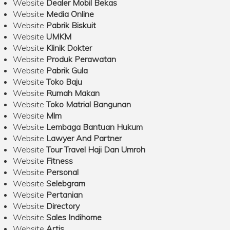
Website
Dealer Mobil Bekas
Website
Media Online
Website
Pabrik Biskuit
Website
UMKM
Website
Klinik Dokter
Website
Produk Perawatan
Website
Pabrik Gula
Website
Toko Baju
Website
Rumah Makan
Website
Toko Matrial Bangunan
Website
Mlm
Website
Lembaga Bantuan Hukum
Website
Lawyer And Partner
Website
Tour Travel Haji Dan Umroh
Website
Fitness
Website
Personal
Website
Selebgram
Website
Pertanian
Website
Directory
Website
Sales Indihome
Website
Artis