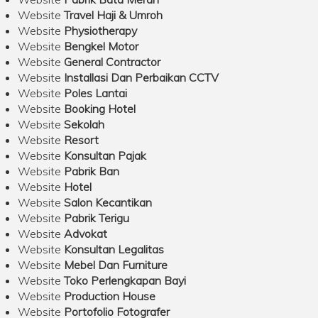
Website
Travel Haji & Umroh
Website
Physiotherapy
Website
Bengkel Motor
Website
General Contractor
Website
Installasi Dan Perbaikan CCTV
Website
Poles Lantai
Website
Booking Hotel
Website
Sekolah
Website
Resort
Website
Konsultan Pajak
Website
Pabrik Ban
Website
Hotel
Website
Salon Kecantikan
Website
Pabrik Terigu
Website
Advokat
Website
Konsultan Legalitas
Website
Mebel Dan Furniture
Website
Toko Perlengkapan Bayi
Website
Production House
Website
Portofolio Fotografer