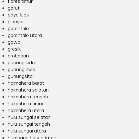
flores timur
garut
gayo lues
gianyar
gorontalo
gorontalo utara
gowa
gresik
grobogan
gunung kidul
gunung mas
gunungsitoli
halmahera barat
halmahera selatan
halmahera tengah
halmahera timur
halmahera utara
hulu sungai selatan
hulu sungai tengah
hulu sungai utara
humbang hasundutan