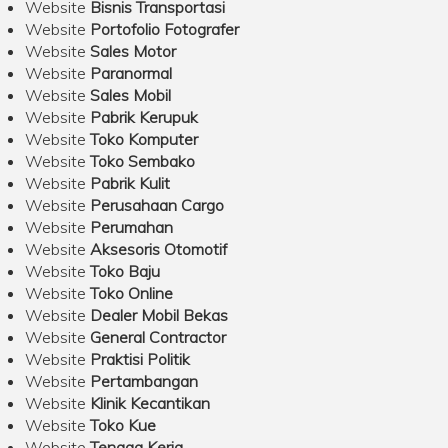
Website
Bisnis Transportasi
Website
Portofolio Fotografer
Website
Sales Motor
Website
Paranormal
Website
Sales Mobil
Website
Pabrik Kerupuk
Website
Toko Komputer
Website
Toko Sembako
Website
Pabrik Kulit
Website
Perusahaan Cargo
Website
Perumahan
Website
Aksesoris Otomotif
Website
Toko Baju
Website
Toko Online
Website
Dealer Mobil Bekas
Website
General Contractor
Website
Praktisi Politik
Website
Pertambangan
Website
Klinik Kecantikan
Website
Toko Kue
Website
Tenaga Kerja