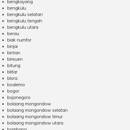
bengkayang
bengkulu
bengkulu selatan
bengkulu tengah
bengkulu utara
berau
biak numfor
binjai
bintan
bireuen
bitung
blitar
blora
boalemo
bogor
bojonegoro
bolaang mongondow
bolaang mongondow selatan
bolaang mongondow timur
bolaang mongondow utara
bombana