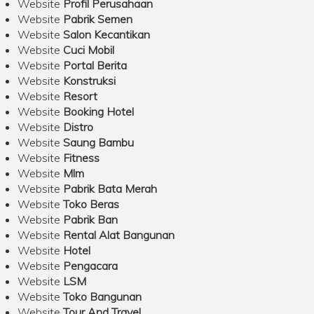
Website
Profil Perusahaan
Website
Pabrik Semen
Website
Salon Kecantikan
Website
Cuci Mobil
Website
Portal Berita
Website
Konstruksi
Website
Resort
Website
Booking Hotel
Website
Distro
Website
Saung Bambu
Website
Fitness
Website
Mlm
Website
Pabrik Bata Merah
Website
Toko Beras
Website
Pabrik Ban
Website
Rental Alat Bangunan
Website
Hotel
Website
Pengacara
Website
LSM
Website
Toko Bangunan
Website
Tour And Travel