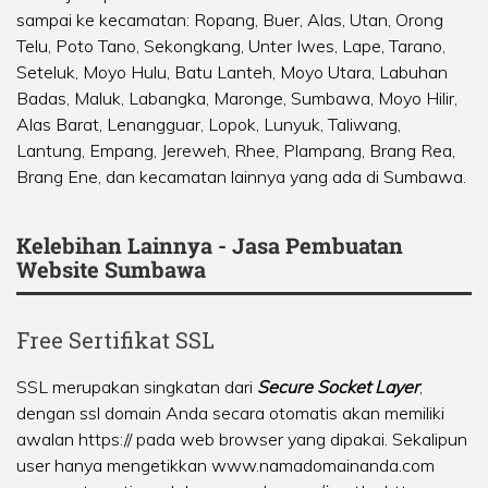
sampai ke kecamatan:
Ropang
,
Buer
,
Alas
,
Utan
,
Orong
Telu
,
Poto Tano
,
Sekongkang
,
Unter Iwes
,
Lape
,
Tarano
,
Seteluk
,
Moyo Hulu
,
Batu Lanteh
,
Moyo Utara
,
Labuhan
Badas
,
Maluk
,
Labangka
,
Maronge
,
Sumbawa
,
Moyo Hilir
,
Alas Barat
,
Lenangguar
,
Lopok
,
Lunyuk
,
Taliwang
,
Lantung
,
Empang
,
Jereweh
,
Rhee
,
Plampang
,
Brang Rea
,
Brang Ene
, dan kecamatan lainnya yang ada di Sumbawa.
Kelebihan Lainnya - Jasa Pembuatan
Website Sumbawa
Free Sertifikat SSL
SSL merupakan singkatan dari
Secure Socket Layer
,
dengan ssl domain Anda secara otomatis akan memiliki
awalan https:// pada web browser yang dipakai. Sekalipun
user hanya mengetikkan www.namadomainanda.com