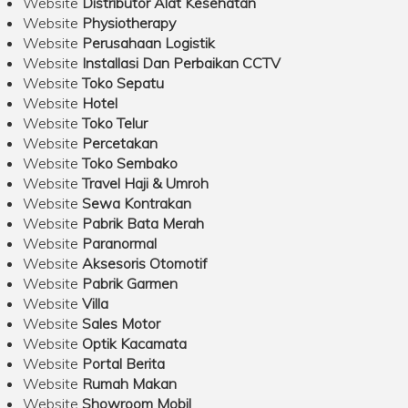
Website
Distributor Alat Kesehatan
Website
Physiotherapy
Website
Perusahaan Logistik
Website
Installasi Dan Perbaikan CCTV
Website
Toko Sepatu
Website
Hotel
Website
Toko Telur
Website
Percetakan
Website
Toko Sembako
Website
Travel Haji & Umroh
Website
Sewa Kontrakan
Website
Pabrik Bata Merah
Website
Paranormal
Website
Aksesoris Otomotif
Website
Pabrik Garmen
Website
Villa
Website
Sales Motor
Website
Optik Kacamata
Website
Portal Berita
Website
Rumah Makan
Website
Showroom Mobil