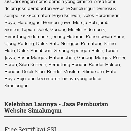
sesuai dengan nama domain yang diminta. Area kami
dalam jasa pembuatan website Simalungun termasuk
sampai ke kecamatan:
Raya Kahean
,
Dolok Pardamean
,
Raya
,
Haranggaol Horison
,
Jawa Maraja Bah Jambi
,
Siantar
,
Tapian Dolok
,
Gunung Malela
,
Sidamanik
,
Pematang Sidamanik
,
Jorlang Hataran
,
Panombeian Pane
,
Ujung Padang
,
Dolok Batu Nanggar
,
Pamatang Silima
Huta
,
Dolok Panribuan
,
Girsang Sipangan Bolon
,
Tanah
Jawa
,
Bosar Maligas
,
Hatonduhan
,
Gunung Maligas
,
Panei
,
Purba
,
Silou Kahean
,
Pematang Bandar
,
Bandar Huluan
,
Bandar
,
Dolok Silau
,
Bandar Masilam
,
Silimakuta
,
Huta
Bayu Raja
, dan kecamatan lainnya yang ada di
Simalungun.
Kelebihan Lainnya - Jasa Pembuatan
Website Simalungun
Free Sertifikat SSL