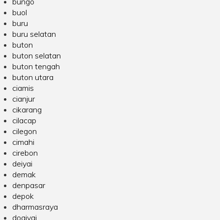
bungo
buol
buru
buru selatan
buton
buton selatan
buton tengah
buton utara
ciamis
cianjur
cikarang
cilacap
cilegon
cimahi
cirebon
deiyai
demak
denpasar
depok
dharmasraya
dogiyai