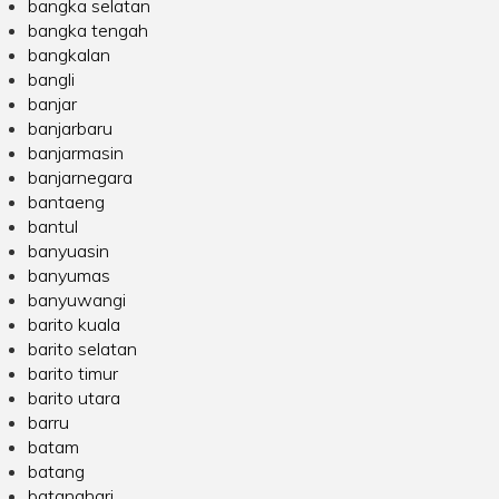
bangka selatan
bangka tengah
bangkalan
bangli
banjar
banjarbaru
banjarmasin
banjarnegara
bantaeng
bantul
banyuasin
banyumas
banyuwangi
barito kuala
barito selatan
barito timur
barito utara
barru
batam
batang
batanghari