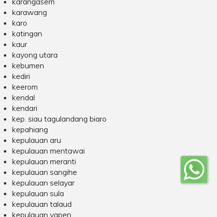
karangasem
karawang
karo
katingan
kaur
kayong utara
kebumen
kediri
keerom
kendal
kendari
kep. siau tagulandang biaro
kepahiang
kepulauan aru
kepulauan mentawai
kepulauan meranti
kepulauan sangihe
kepulauan selayar
kepulauan sula
kepulauan talaud
kepulauan yapen