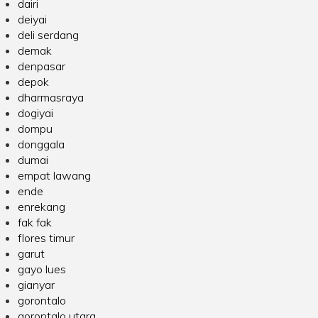
dairi
deiyai
deli serdang
demak
denpasar
depok
dharmasraya
dogiyai
dompu
donggala
dumai
empat lawang
ende
enrekang
fak fak
flores timur
garut
gayo lues
gianyar
gorontalo
gorontalo utara