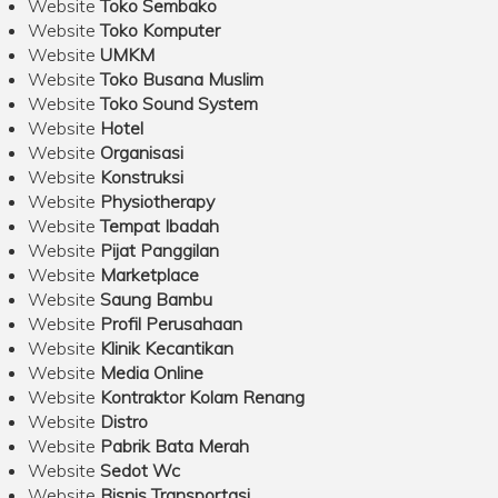
Website
Toko Sembako
Website
Toko Komputer
Website
UMKM
Website
Toko Busana Muslim
Website
Toko Sound System
Website
Hotel
Website
Organisasi
Website
Konstruksi
Website
Physiotherapy
Website
Tempat Ibadah
Website
Pijat Panggilan
Website
Marketplace
Website
Saung Bambu
Website
Profil Perusahaan
Website
Klinik Kecantikan
Website
Media Online
Website
Kontraktor Kolam Renang
Website
Distro
Website
Pabrik Bata Merah
Website
Sedot Wc
Website
Bisnis Transportasi