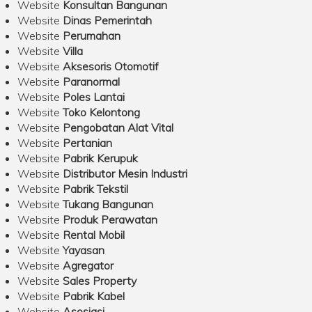
Website
Konsultan Bangunan
Website
Dinas Pemerintah
Website
Perumahan
Website
Villa
Website
Aksesoris Otomotif
Website
Paranormal
Website
Poles Lantai
Website
Toko Kelontong
Website
Pengobatan Alat Vital
Website
Pertanian
Website
Pabrik Kerupuk
Website
Distributor Mesin Industri
Website
Pabrik Tekstil
Website
Tukang Bangunan
Website
Produk Perawatan
Website
Rental Mobil
Website
Yayasan
Website
Agregator
Website
Sales Property
Website
Pabrik Kabel
Website
Asosiasi