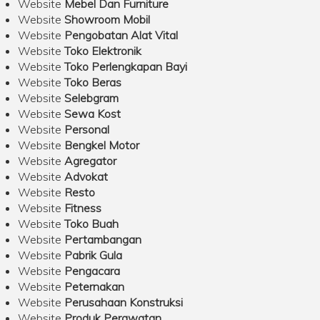
Website
Mebel Dan Furniture
Website
Showroom Mobil
Website
Pengobatan Alat Vital
Website
Toko Elektronik
Website
Toko Perlengkapan Bayi
Website
Toko Beras
Website
Selebgram
Website
Sewa Kost
Website
Personal
Website
Bengkel Motor
Website
Agregator
Website
Advokat
Website
Resto
Website
Fitness
Website
Toko Buah
Website
Pertambangan
Website
Pabrik Gula
Website
Pengacara
Website
Peternakan
Website
Perusahaan Konstruksi
Website
Produk Perawatan