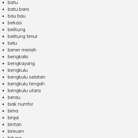
batu
batu bara
bau bau
bekasi
belitung
belitung timur
belu
bener meriah
bengkalis
bengkayang
bengkulu
bengkulu selatan
bengkulu tengah
bengkulu utara
berau
biak numfor
bima
binjai
bintan
bireuen
bitung