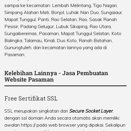
sampai ke kecamatan:
Lembah Melintang
,
Tigo Nagari
,
Simpang Alahan Mati
,
Bonjol
,
Luhak Nan Duo
,
Sungaiaur
,
Mapat Tunggul
,
Panti
,
Rao Selatan
,
Rao
,
Sasak Ranah
Pesisir
,
Padang Gelugur
,
Lubuk Sikaping
,
Rao Utara
,
Sungaiberemas
,
Pasaman
,
Mapat Tunggul Selatan
,
Koto
Balingka
,
Talamau
,
Kinali
,
Duo Koto
,
Ranah Batahan
,
Gunungtuleh
, dan kecamatan lainnya yang ada di
Pasaman.
Kelebihan Lainnya - Jasa Pembuatan
Website Pasaman
Free Sertifikat SSL
SSL merupakan singkatan dari
Secure Socket Layer
,
dengan ssl domain Anda secara otomatis akan memiliki
awalan https:// pada web browser yang dipakai. Sekalipun