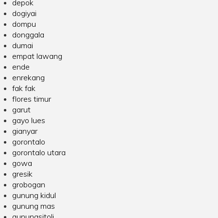
depok
dogiyai
dompu
donggala
dumai
empat lawang
ende
enrekang
fak fak
flores timur
garut
gayo lues
gianyar
gorontalo
gorontalo utara
gowa
gresik
grobogan
gunung kidul
gunung mas
gunungsitoli