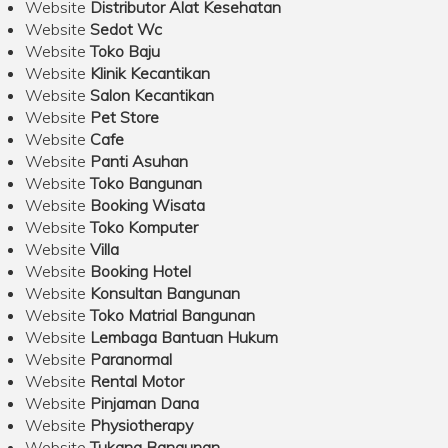
Website
Distributor Alat Kesehatan
Website
Sedot Wc
Website
Toko Baju
Website
Klinik Kecantikan
Website
Salon Kecantikan
Website
Pet Store
Website
Cafe
Website
Panti Asuhan
Website
Toko Bangunan
Website
Booking Wisata
Website
Toko Komputer
Website
Villa
Website
Booking Hotel
Website
Konsultan Bangunan
Website
Toko Matrial Bangunan
Website
Lembaga Bantuan Hukum
Website
Paranormal
Website
Rental Motor
Website
Pinjaman Dana
Website
Physiotherapy
Website
Tukang Bangunan