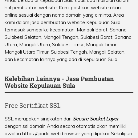
Anda berada di Kepulauan Sula tidak ada masalah dalam
hal pembuatan website. Kami pastikan website akan
online sesuai dengan nama domain yang diminta. Area
kami dalam jasa pembuatan website Kepulauan Sula
termasuk sampai ke kecamatan:
Mangoli Barat
,
Sanana
,
Sulabesi Selatan
,
Mangoli Tengah
,
Sulabesi Barat
,
Sanana
Utara
,
Mangoli Utara
,
Sulabesi Timur
,
Mangoli Timur
,
Mangoli Utara Timur
,
Sulabesi Tengah
,
Mangoli Selatan
,
dan kecamatan lainnya yang ada di Kepulauan Sula.
Kelebihan Lainnya - Jasa Pembuatan
Website Kepulauan Sula
Free Sertifikat SSL
SSL merupakan singkatan dari
Secure Socket Layer
,
dengan ssl domain Anda secara otomatis akan memiliki
awalan https:// pada web browser yang dipakai. Sekalipun