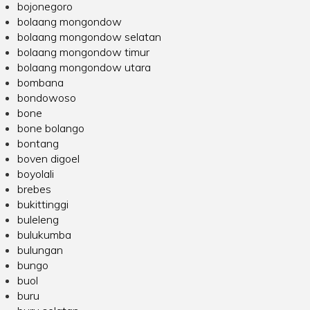
bojonegoro
bolaang mongondow
bolaang mongondow selatan
bolaang mongondow timur
bolaang mongondow utara
bombana
bondowoso
bone
bone bolango
bontang
boven digoel
boyolali
brebes
bukittinggi
buleleng
bulukumba
bulungan
bungo
buol
buru