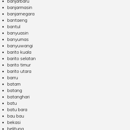
banjarbaru
banjarmasin
banjarnegara
bantaeng
bantul
banyuasin
banyumas
banyuwangi
barito kuala
barito selatan
barito timur
barito utara
barru
batam
batang
batanghari
batu
batu bara
bau bau
bekasi
belitung