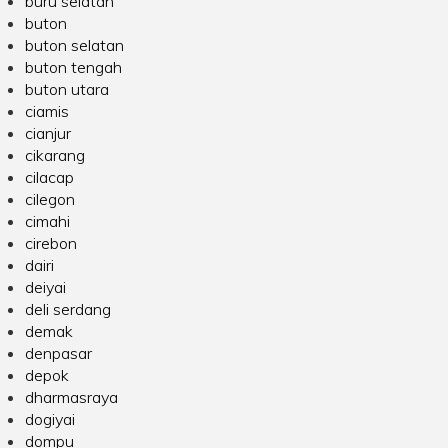
buru selatan
buton
buton selatan
buton tengah
buton utara
ciamis
cianjur
cikarang
cilacap
cilegon
cimahi
cirebon
dairi
deiyai
deli serdang
demak
denpasar
depok
dharmasraya
dogiyai
dompu