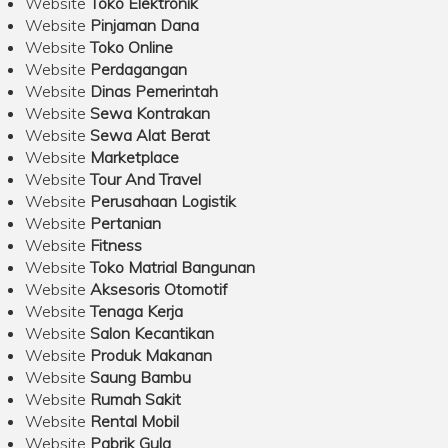
Website
Toko Elektronik
Website
Pinjaman Dana
Website
Toko Online
Website
Perdagangan
Website
Dinas Pemerintah
Website
Sewa Kontrakan
Website
Sewa Alat Berat
Website
Marketplace
Website
Tour And Travel
Website
Perusahaan Logistik
Website
Pertanian
Website
Fitness
Website
Toko Matrial Bangunan
Website
Aksesoris Otomotif
Website
Tenaga Kerja
Website
Salon Kecantikan
Website
Produk Makanan
Website
Saung Bambu
Website
Rumah Sakit
Website
Rental Mobil
Website
Pabrik Gula