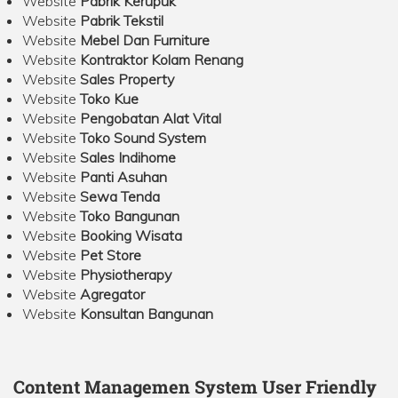
Website
Pabrik Kerupuk
Website
Pabrik Tekstil
Website
Mebel Dan Furniture
Website
Kontraktor Kolam Renang
Website
Sales Property
Website
Toko Kue
Website
Pengobatan Alat Vital
Website
Toko Sound System
Website
Sales Indihome
Website
Panti Asuhan
Website
Sewa Tenda
Website
Toko Bangunan
Website
Booking Wisata
Website
Pet Store
Website
Physiotherapy
Website
Agregator
Website
Konsultan Bangunan
Content Managemen System User Friendly