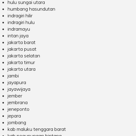
hulu sungai utara
humbang hasundutan
indragiri hilir
indragiri hulu
indramayu
intan jaya
jakarta barat
jakarta pusat
jakarta selatan
jakarta timur
jakarta utara
jambi
jayapura
jayawijaya
jember
jembrana
jeneponto
jepara
jombang
kab maluku tenggara barat
kab pegunungan bintang