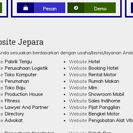
Pesan
Demo
site Jepara
Anda sesuaikan berdasarkan dengan usaha/bisnis/layanan Anda d
te
Pabrik Terigu
Website
Hotel
te
Perusahaan Logistik
Website
Booking Hotel
te
Toko Komputer
Website
Rental Motor
te
Perumahan
Website
Rumah Makan
te
Toko Baju
Website
Mlm
te
Production House
Website
Showroom Mobil
te
Fitness
Website
Sales Indihome
te
Lawyer And Partner
Website
Pijat Panggilan
te
Directory
Website
Bengkel Motor
te
Advokat
Website
Pengobatan Alat Vita