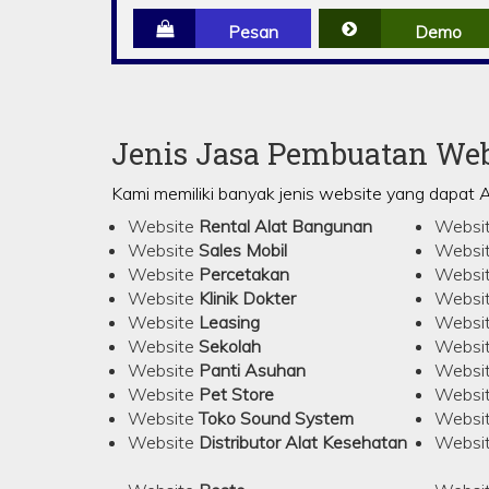
Pesan
Demo
Jenis Jasa Pembuatan Web
Kami memiliki banyak jenis website yang dapat 
Website
Rental Alat Bangunan
Websi
Website
Sales Mobil
Websi
Website
Percetakan
Websi
Website
Klinik Dokter
Websi
Website
Leasing
Websi
Website
Sekolah
Websi
Website
Panti Asuhan
Websi
Website
Pet Store
Websi
Website
Toko Sound System
Websi
Website
Distributor Alat Kesehatan
Websi