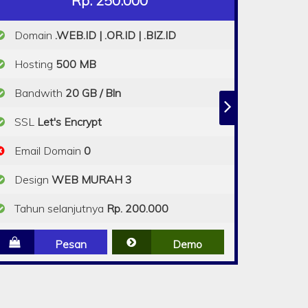
Rp. 250.000
Domain
.WEB.ID | .OR.ID | .BIZ.ID
Hosting
500 MB
Bandwith
20 GB / Bln
SSL
Let's Encrypt
Email Domain
0
Design
WEB MURAH 3
Tahun selanjutnya
Rp. 200.000
Pesan
Demo