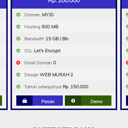
Rp. 200.000
Domain
.MY.ID
Hosting
500 MB
Bandwith
15 GB / Bln
SSL
Let's Encrypt
Email Domain
0
Design
WEB MURAH 2
Tahun selanjutnya
Rp. 150.000
Pesan
Demo