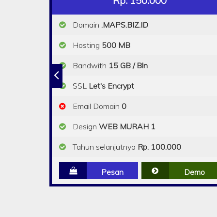
Rp. 150.000
Domain
.MAPS.BIZ.ID
Hosting
500 MB
Bandwith
15 GB / Bln
SSL
Let's Encrypt
Email Domain
0
Design
WEB MURAH 1
Tahun selanjutnya
Rp. 100.000
Pesan
Demo