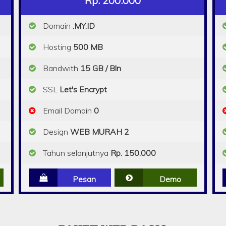
Rp. 200.000
Domain
.MY.ID
Hosting
500 MB
Bandwith
15 GB / Bln
SSL
Let's Encrypt
Email Domain
0
Design
WEB MURAH 2
Tahun selanjutnya
Rp. 150.000
Pesan
Demo