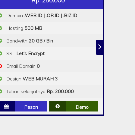
Rp. 250.000
Domain
.WEB.ID | .OR.ID | .BIZ.ID
Hosting
500 MB
Bandwith
20 GB / Bln
SSL
Let's Encrypt
Email Domain
0
Design
WEB MURAH 3
Tahun selanjutnya
Rp. 200.000
Pesan
Demo