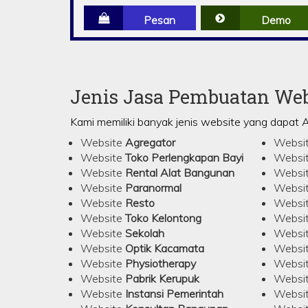
Pesan
Demo
Jenis Jasa Pembuatan We
Kami memiliki banyak jenis website yang dapat 
Website
Agregator
Websi
Website
Toko Perlengkapan Bayi
Websi
Website
Rental Alat Bangunan
Websi
Website
Paranormal
Websi
Website
Resto
Websi
Website
Toko Kelontong
Websi
Website
Sekolah
Websi
Website
Optik Kacamata
Websi
Website
Physiotherapy
Websi
Website
Pabrik Kerupuk
Websi
Website
Instansi Pemerintah
Websi