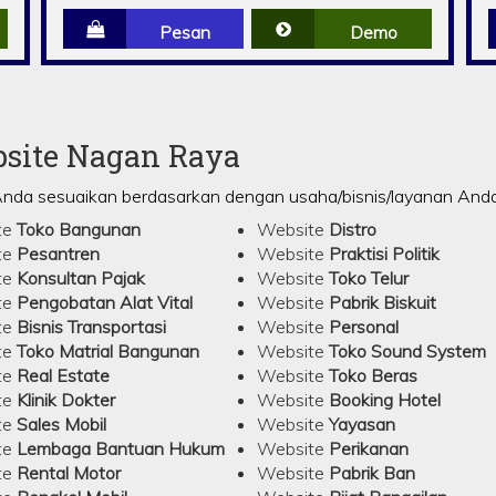
Pesan
Demo
bsite Nagan Raya
Anda sesuaikan berdasarkan dengan usaha/bisnis/layanan Anda 
te
Toko Bangunan
Website
Distro
te
Pesantren
Website
Praktisi Politik
te
Konsultan Pajak
Website
Toko Telur
te
Pengobatan Alat Vital
Website
Pabrik Biskuit
te
Bisnis Transportasi
Website
Personal
te
Toko Matrial Bangunan
Website
Toko Sound System
te
Real Estate
Website
Toko Beras
te
Klinik Dokter
Website
Booking Hotel
te
Sales Mobil
Website
Yayasan
te
Lembaga Bantuan Hukum
Website
Perikanan
te
Rental Motor
Website
Pabrik Ban