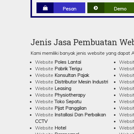
Pesan
Demo
Jenis Jasa Pembuatan Web
Kami memiliki banyak jenis website yang dapat 
Website
Poles Lantai
Websi
Website
Pabrik Terigu
Websi
Website
Konsultan Pajak
Websi
Website
Distributor Mesin Industri
Websi
Website
Leasing
Websi
Website
Physiotherapy
Websi
Website
Toko Sepatu
Websi
Website
Pijat Panggilan
Websi
Website
Installasi Dan Perbaikan
Websi
CCTV
Websi
Website
Hotel
Websi