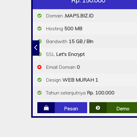
Rp. 150.000
Domain
.MAPS.BIZ.ID
Hosting
500 MB
Bandwith
15 GB / Bln
SSL
Let's Encrypt
Email Domain
0
Design
WEB MURAH 1
Tahun selanjutnya
Rp. 100.000
Pesan
Demo