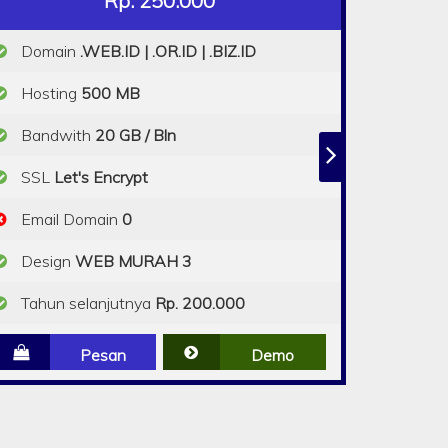
Rp. 250.000
Domain
.WEB.ID | .OR.ID | .BIZ.ID
Hosting
500 MB
Bandwith
20 GB / Bln
SSL
Let's Encrypt
Email Domain
0
Design
WEB MURAH 3
Tahun selanjutnya
Rp. 200.000
Pesan
Demo