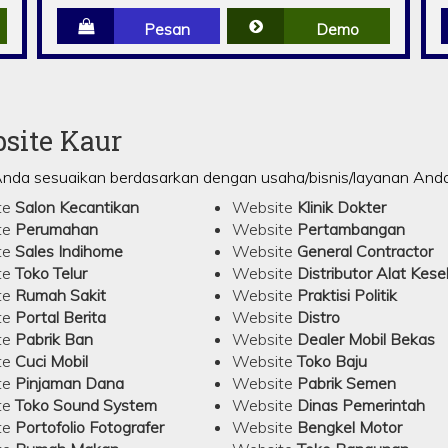
Pesan
Demo
site Kaur
Anda sesuaikan berdasarkan dengan usaha/bisnis/layanan Anda d
te
Salon Kecantikan
Website
Klinik Dokter
te
Perumahan
Website
Pertambangan
te
Sales Indihome
Website
General Contractor
te
Toko Telur
Website
Distributor Alat Kes
te
Rumah Sakit
Website
Praktisi Politik
te
Portal Berita
Website
Distro
te
Pabrik Ban
Website
Dealer Mobil Bekas
te
Cuci Mobil
Website
Toko Baju
te
Pinjaman Dana
Website
Pabrik Semen
te
Toko Sound System
Website
Dinas Pemerintah
te
Portofolio Fotografer
Website
Bengkel Motor