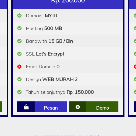
Rp. 200.000
Domain
.MY.ID
Hosting
500 MB
Bandwith
15 GB / Bln
SSL
Let's Encrypt
Email Domain
0
Design
WEB MURAH 2
Tahun selanjutnya
Rp. 150.000
Pesan
Demo