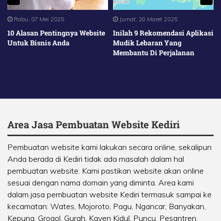
Rabu, 07 Mei 2025
Jumat, 28 Maret 2025
10 Alasan Pentingnya Website
Inilah 9 Rekomendasi Aplikasi
Untuk Bisnis Anda
Mudik Lebaran Yang
Membantu Di Perjalanan
Area Jasa Pembuatan Website Kediri
Pembuatan website kami lakukan secara online, sekalipun
Anda berada di Kediri tidak ada masalah dalam hal
pembuatan website. Kami pastikan website akan online
sesuai dengan nama domain yang diminta. Area kami
dalam jasa pembuatan website Kediri termasuk sampai ke
kecamatan:
Wates
,
Mojoroto
,
Pagu
,
Ngancar
,
Banyakan
,
Kepung
,
Grogol
,
Gurah
,
Kayen Kidul
,
Puncu
,
Pesantren
,