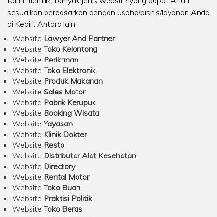
Kami memiliki banyak jenis website yang dapat Anda
sesuaikan berdasarkan dengan usaha/bisnis/layanan Anda
di Kediri. Antara lain:
Website
Lawyer And Partner
Website
Toko Kelontong
Website
Perikanan
Website
Toko Elektronik
Website
Produk Makanan
Website
Sales Motor
Website
Pabrik Kerupuk
Website
Booking Wisata
Website
Yayasan
Website
Klinik Dokter
Website
Resto
Website
Distributor Alat Kesehatan
Website
Directory
Website
Rental Motor
Website
Toko Buah
Website
Praktisi Politik
Website
Toko Beras