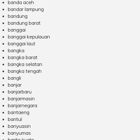
banda aceh
bandar lampung
bandung
bandung barat
banggai
banggai kepulauan
banggai laut
bangka
bangka barat
bangka selatan
bangka tengah
bangli
banjar
banjarbaru
banjarmasin
banjarnegara
bantaeng
bantul
banyuasin
banyumas
barito kuala