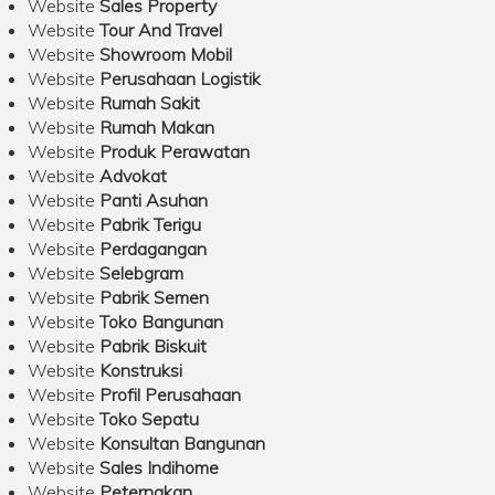
Website
Sales Property
Website
Tour And Travel
Website
Showroom Mobil
Website
Perusahaan Logistik
Website
Rumah Sakit
Website
Rumah Makan
Website
Produk Perawatan
Website
Advokat
Website
Panti Asuhan
Website
Pabrik Terigu
Website
Perdagangan
Website
Selebgram
Website
Pabrik Semen
Website
Toko Bangunan
Website
Pabrik Biskuit
Website
Konstruksi
Website
Profil Perusahaan
Website
Toko Sepatu
Website
Konsultan Bangunan
Website
Sales Indihome
Website
Peternakan