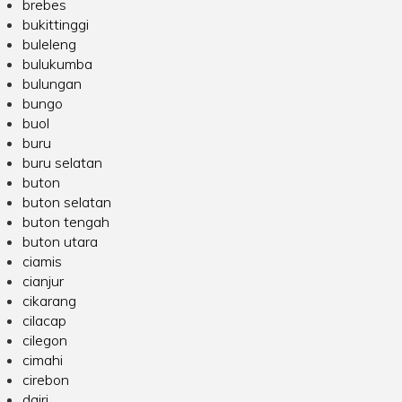
brebes
bukittinggi
buleleng
bulukumba
bulungan
bungo
buol
buru
buru selatan
buton
buton selatan
buton tengah
buton utara
ciamis
cianjur
cikarang
cilacap
cilegon
cimahi
cirebon
dairi