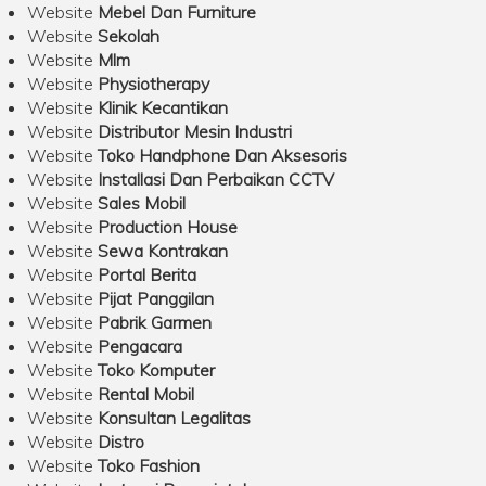
Website
Mebel Dan Furniture
Website
Sekolah
Website
Mlm
Website
Physiotherapy
Website
Klinik Kecantikan
Website
Distributor Mesin Industri
Website
Toko Handphone Dan Aksesoris
Website
Installasi Dan Perbaikan CCTV
Website
Sales Mobil
Website
Production House
Website
Sewa Kontrakan
Website
Portal Berita
Website
Pijat Panggilan
Website
Pabrik Garmen
Website
Pengacara
Website
Toko Komputer
Website
Rental Mobil
Website
Konsultan Legalitas
Website
Distro
Website
Toko Fashion