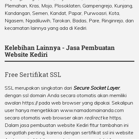
Plemahan
,
Kras
,
Mojo
,
Plosoklaten
,
Gampengrejo
,
Kunjang
,
Kandangan
,
Semen
,
Kandat
,
Papar
,
Purwoasri
,
Kota
,
Ngasem
,
Ngadiluwih
,
Tarokan
,
Badas
,
Pare
,
Ringinrejo
, dan
kecamatan lainnya yang ada di Kediri.
Kelebihan Lainnya - Jasa Pembuatan
Website Kediri
Free Sertifikat SSL
SSL merupakan singkatan dari
Secure Socket Layer
,
dengan ssl domain Anda secara otomatis akan memiliki
awalan https:// pada web browser yang dipakai. Sekalipun
user hanya mengetikkan www.namadomainanda.com
secara otomatis web browser akan
redirect
ke https.
Dalam jasa pembuatan website Kediri fitur tambahan ini
sangatlah penting, karena dengan sertifikat ssl ini website