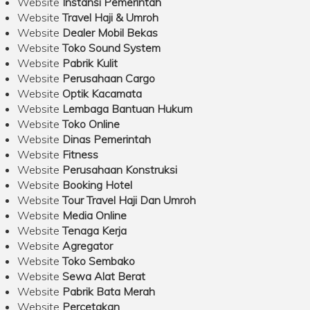
Website
Instansi Pemerintah
Website
Travel Haji & Umroh
Website
Dealer Mobil Bekas
Website
Toko Sound System
Website
Pabrik Kulit
Website
Perusahaan Cargo
Website
Optik Kacamata
Website
Lembaga Bantuan Hukum
Website
Toko Online
Website
Dinas Pemerintah
Website
Fitness
Website
Perusahaan Konstruksi
Website
Booking Hotel
Website
Tour Travel Haji Dan Umroh
Website
Media Online
Website
Tenaga Kerja
Website
Agregator
Website
Toko Sembako
Website
Sewa Alat Berat
Website
Pabrik Bata Merah
Website
Percetakan