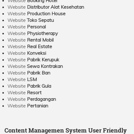
Website
Booking Hotel
Website
Distributor Alat Kesehatan
Website
Production House
Website
Toko Sepatu
Website
Personal
Website
Physiotherapy
Website
Rental Mobil
Website
Real Estate
Website
Konveksi
Website
Pabrik Kerupuk
Website
Sewa Kontrakan
Website
Pabrik Ban
Website
LSM
Website
Pabrik Gula
Website
Resort
Website
Perdagangan
Website
Pertanian
Content Managemen System User Friendly