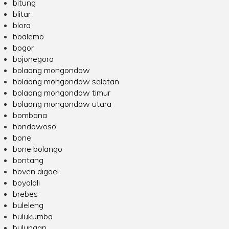
bitung
blitar
blora
boalemo
bogor
bojonegoro
bolaang mongondow
bolaang mongondow selatan
bolaang mongondow timur
bolaang mongondow utara
bombana
bondowoso
bone
bone bolango
bontang
boven digoel
boyolali
brebes
buleleng
bulukumba
bulungan