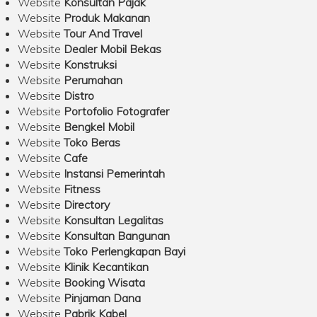
Website
Konsultan Pajak
Website
Produk Makanan
Website
Tour And Travel
Website
Dealer Mobil Bekas
Website
Konstruksi
Website
Perumahan
Website
Distro
Website
Portofolio Fotografer
Website
Bengkel Mobil
Website
Toko Beras
Website
Cafe
Website
Instansi Pemerintah
Website
Fitness
Website
Directory
Website
Konsultan Legalitas
Website
Konsultan Bangunan
Website
Toko Perlengkapan Bayi
Website
Klinik Kecantikan
Website
Booking Wisata
Website
Pinjaman Dana
Website
Pabrik Kabel