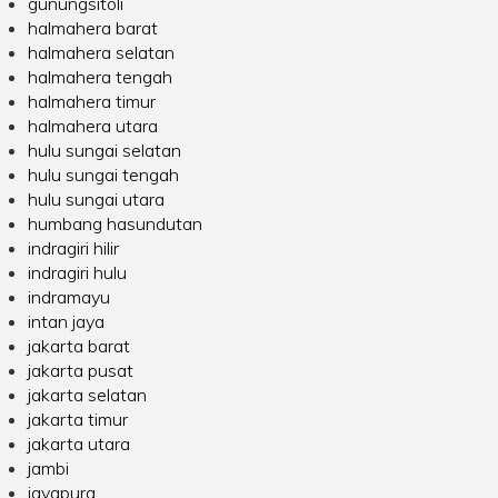
gunungsitoli
halmahera barat
halmahera selatan
halmahera tengah
halmahera timur
halmahera utara
hulu sungai selatan
hulu sungai tengah
hulu sungai utara
humbang hasundutan
indragiri hilir
indragiri hulu
indramayu
intan jaya
jakarta barat
jakarta pusat
jakarta selatan
jakarta timur
jakarta utara
jambi
jayapura