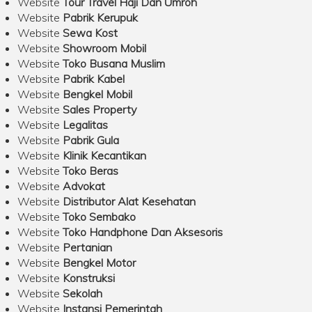
Website
Tour Travel Haji Dan Umroh
Website
Pabrik Kerupuk
Website
Sewa Kost
Website
Showroom Mobil
Website
Toko Busana Muslim
Website
Pabrik Kabel
Website
Bengkel Mobil
Website
Sales Property
Website
Legalitas
Website
Pabrik Gula
Website
Klinik Kecantikan
Website
Toko Beras
Website
Advokat
Website
Distributor Alat Kesehatan
Website
Toko Sembako
Website
Toko Handphone Dan Aksesoris
Website
Pertanian
Website
Bengkel Motor
Website
Konstruksi
Website
Sekolah
Website
Instansi Pemerintah