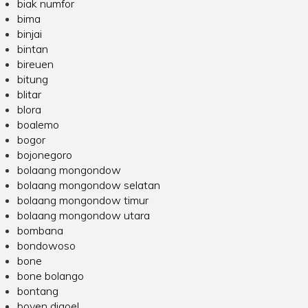
biak numfor
bima
binjai
bintan
bireuen
bitung
blitar
blora
boalemo
bogor
bojonegoro
bolaang mongondow
bolaang mongondow selatan
bolaang mongondow timur
bolaang mongondow utara
bombana
bondowoso
bone
bone bolango
bontang
boven digoel