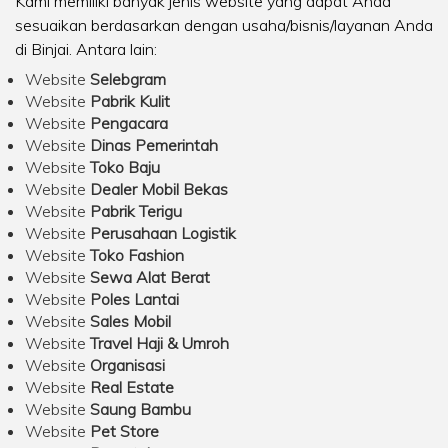
Kami memiliki banyak jenis website yang dapat Anda
sesuaikan berdasarkan dengan usaha/bisnis/layanan Anda
di Binjai. Antara lain:
Website
Selebgram
Website
Pabrik Kulit
Website
Pengacara
Website
Dinas Pemerintah
Website
Toko Baju
Website
Dealer Mobil Bekas
Website
Pabrik Terigu
Website
Perusahaan Logistik
Website
Toko Fashion
Website
Sewa Alat Berat
Website
Poles Lantai
Website
Sales Mobil
Website
Travel Haji & Umroh
Website
Organisasi
Website
Real Estate
Website
Saung Bambu
Website
Pet Store