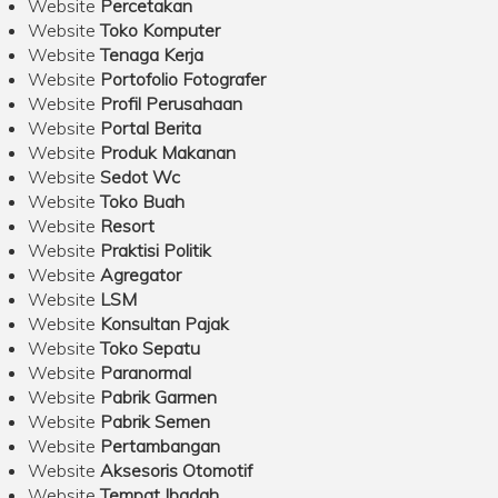
Website
Percetakan
Website
Toko Komputer
Website
Tenaga Kerja
Website
Portofolio Fotografer
Website
Profil Perusahaan
Website
Portal Berita
Website
Produk Makanan
Website
Sedot Wc
Website
Toko Buah
Website
Resort
Website
Praktisi Politik
Website
Agregator
Website
LSM
Website
Konsultan Pajak
Website
Toko Sepatu
Website
Paranormal
Website
Pabrik Garmen
Website
Pabrik Semen
Website
Pertambangan
Website
Aksesoris Otomotif
Website
Tempat Ibadah