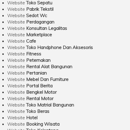
Website
Toko Sepatu
Website
Pabrik Tekstil
Website
Sedot Wc
Website
Perdagangan
Website
Konsultan Legalitas
Website
Marketplace
Website
Cafe
Website
Toko Handphone Dan Aksesoris
Website
Fitness
Website
Peternakan
Website
Rental Alat Bangunan
Website
Pertanian
Website
Mebel Dan Furniture
Website
Portal Berita
Website
Bengkel Motor
Website
Rental Motor
Website
Toko Matrial Bangunan
Website
Toko Beras
Website
Hotel
Website
Booking Wisata