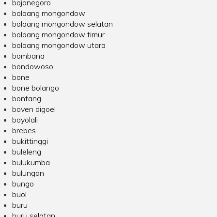
bojonegoro
bolaang mongondow
bolaang mongondow selatan
bolaang mongondow timur
bolaang mongondow utara
bombana
bondowoso
bone
bone bolango
bontang
boven digoel
boyolali
brebes
bukittinggi
buleleng
bulukumba
bulungan
bungo
buol
buru
buru selatan