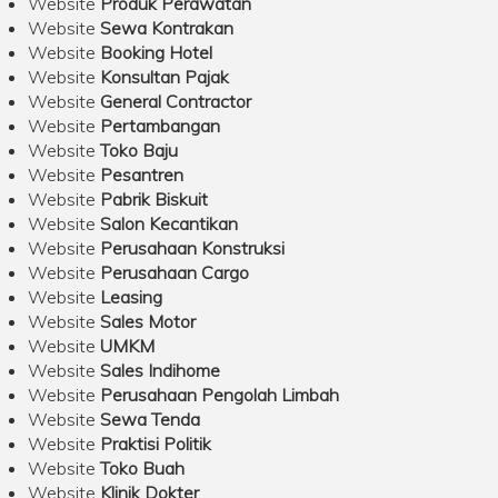
Website
Produk Perawatan
Website
Sewa Kontrakan
Website
Booking Hotel
Website
Konsultan Pajak
Website
General Contractor
Website
Pertambangan
Website
Toko Baju
Website
Pesantren
Website
Pabrik Biskuit
Website
Salon Kecantikan
Website
Perusahaan Konstruksi
Website
Perusahaan Cargo
Website
Leasing
Website
Sales Motor
Website
UMKM
Website
Sales Indihome
Website
Perusahaan Pengolah Limbah
Website
Sewa Tenda
Website
Praktisi Politik
Website
Toko Buah
Website
Klinik Dokter