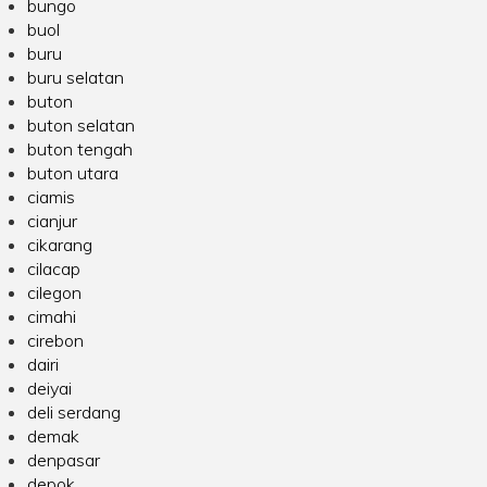
bungo
buol
buru
buru selatan
buton
buton selatan
buton tengah
buton utara
ciamis
cianjur
cikarang
cilacap
cilegon
cimahi
cirebon
dairi
deiyai
deli serdang
demak
denpasar
depok