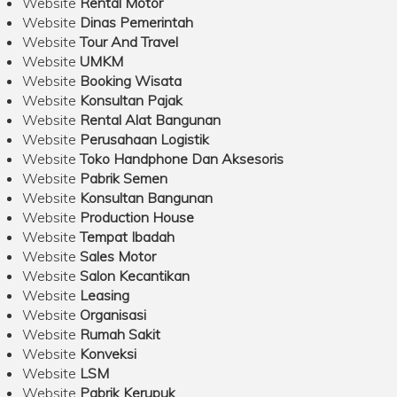
Website
Rental Motor
Website
Dinas Pemerintah
Website
Tour And Travel
Website
UMKM
Website
Booking Wisata
Website
Konsultan Pajak
Website
Rental Alat Bangunan
Website
Perusahaan Logistik
Website
Toko Handphone Dan Aksesoris
Website
Pabrik Semen
Website
Konsultan Bangunan
Website
Production House
Website
Tempat Ibadah
Website
Sales Motor
Website
Salon Kecantikan
Website
Leasing
Website
Organisasi
Website
Rumah Sakit
Website
Konveksi
Website
LSM
Website
Pabrik Kerupuk