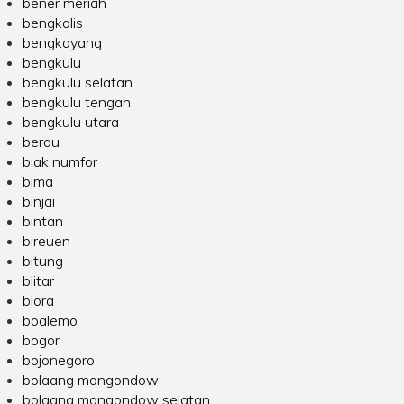
bener meriah
bengkalis
bengkayang
bengkulu
bengkulu selatan
bengkulu tengah
bengkulu utara
berau
biak numfor
bima
binjai
bintan
bireuen
bitung
blitar
blora
boalemo
bogor
bojonegoro
bolaang mongondow
bolaang mongondow selatan