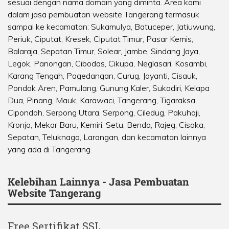
sesuai dengan nama domain yang diminta. Area kami
dalam jasa pembuatan website Tangerang termasuk
sampai ke kecamatan:
Sukamulya
,
Batuceper
,
Jatiuwung
,
Periuk
,
Ciputat
,
Kresek
,
Ciputat Timur
,
Pasar Kemis
,
Balaraja
,
Sepatan Timur
,
Solear
,
Jambe
,
Sindang Jaya
,
Legok
,
Panongan
,
Cibodas
,
Cikupa
,
Neglasari
,
Kosambi
,
Karang Tengah
,
Pagedangan
,
Curug
,
Jayanti
,
Cisauk
,
Pondok Aren
,
Pamulang
,
Gunung Kaler
,
Sukadiri
,
Kelapa
Dua
,
Pinang
,
Mauk
,
Karawaci
,
Tangerang
,
Tigaraksa
,
Cipondoh
,
Serpong Utara
,
Serpong
,
Ciledug
,
Pakuhaji
,
Kronjo
,
Mekar Baru
,
Kemiri
,
Setu
,
Benda
,
Rajeg
,
Cisoka
,
Sepatan
,
Teluknaga
,
Larangan
, dan kecamatan lainnya
yang ada di Tangerang.
Kelebihan Lainnya - Jasa Pembuatan
Website Tangerang
Free Sertifikat SSL