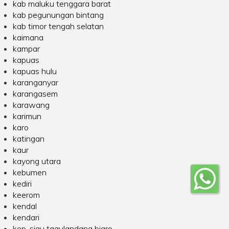
kab maluku tenggara barat
kab pegunungan bintang
kab timor tengah selatan
kaimana
kampar
kapuas
kapuas hulu
karanganyar
karangasem
karawang
karimun
karo
katingan
kaur
kayong utara
kebumen
kediri
keerom
kendal
kendari
kep. siau tagulandang biaro