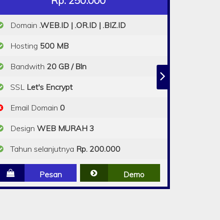
Rp. 250.000
Domain
.WEB.ID | .OR.ID | .BIZ.ID
Hosting
500 MB
Bandwith
20 GB / Bln
SSL
Let's Encrypt
Email Domain
0
Design
WEB MURAH 3
Tahun selanjutnya
Rp. 200.000
Pesan
Demo