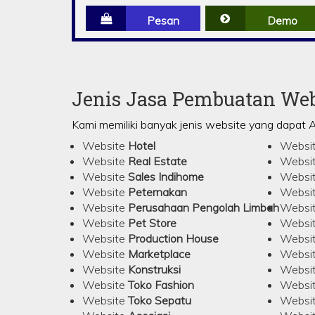
Pesan
Demo
Jenis Jasa Pembuatan We
Kami memiliki banyak jenis website yang dapat 
Website
Hotel
Websi
Website
Real Estate
Websi
Website
Sales Indihome
Websi
Website
Peternakan
Websi
Website
Perusahaan Pengolah Limbah
Websi
Website
Pet Store
Websi
Website
Production House
Websi
Website
Marketplace
Websi
Website
Konstruksi
Websi
Website
Toko Fashion
Websi
Website
Toko Sepatu
Websi