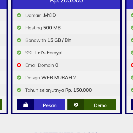
Rp. 200.000
Domain
.MY.ID
Hosting
500 MB
Bandwith
15 GB / Bln
SSL
Let's Encrypt
Email Domain
0
Design
WEB MURAH 2
Tahun selanjutnya
Rp. 150.000
Pesan
Demo