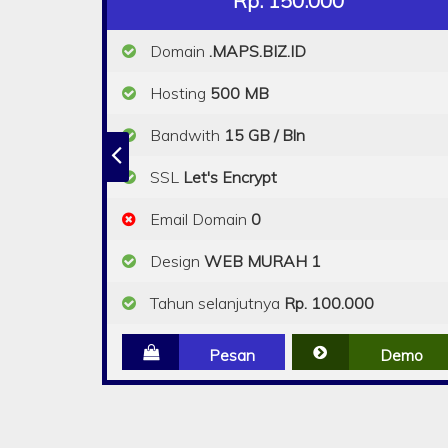
Rp. 150.000
Domain
.MAPS.BIZ.ID
Hosting
500 MB
Bandwith
15 GB / Bln
SSL
Let's Encrypt
Email Domain
0
Design
WEB MURAH 1
Tahun selanjutnya
Rp. 100.000
Pesan
Demo