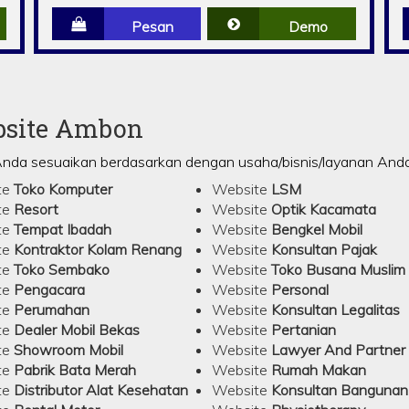
Pesan
Demo
bsite Ambon
Anda sesuaikan berdasarkan dengan usaha/bisnis/layanan Anda 
te
Toko Komputer
Website
LSM
te
Resort
Website
Optik Kacamata
te
Tempat Ibadah
Website
Bengkel Mobil
te
Kontraktor Kolam Renang
Website
Konsultan Pajak
te
Toko Sembako
Website
Toko Busana Muslim
te
Pengacara
Website
Personal
te
Perumahan
Website
Konsultan Legalitas
te
Dealer Mobil Bekas
Website
Pertanian
te
Showroom Mobil
Website
Lawyer And Partner
te
Pabrik Bata Merah
Website
Rumah Makan
te
Distributor Alat Kesehatan
Website
Konsultan Bangunan