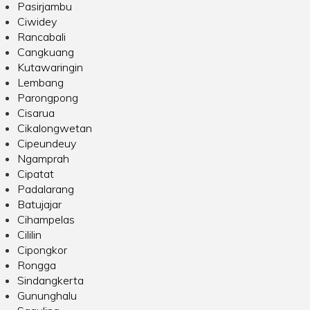
Pasirjambu
Ciwidey
Rancabali
Cangkuang
Kutawaringin
Lembang
Parongpong
Cisarua
Cikalongwetan
Cipeundeuy
Ngamprah
Cipatat
Padalarang
Batujajar
Cihampelas
Cililin
Cipongkor
Rongga
Sindangkerta
Gununghalu