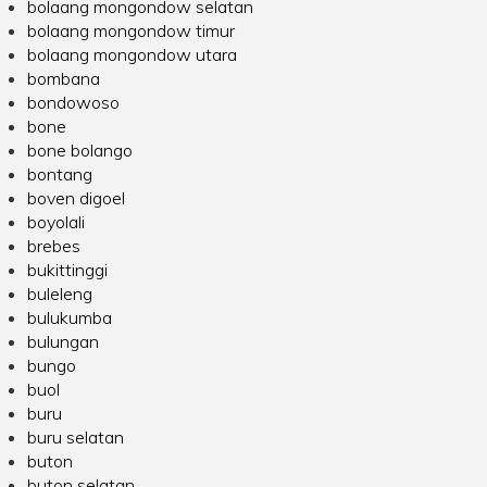
bolaang mongondow selatan
bolaang mongondow timur
bolaang mongondow utara
bombana
bondowoso
bone
bone bolango
bontang
boven digoel
boyolali
brebes
bukittinggi
buleleng
bulukumba
bulungan
bungo
buol
buru
buru selatan
buton
buton selatan