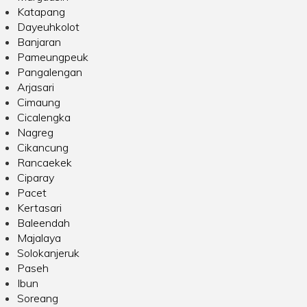
Katapang
Dayeuhkolot
Banjaran
Pameungpeuk
Pangalengan
Arjasari
Cimaung
Cicalengka
Nagreg
Cikancung
Rancaekek
Ciparay
Pacet
Kertasari
Baleendah
Majalaya
Solokanjeruk
Paseh
Ibun
Soreang