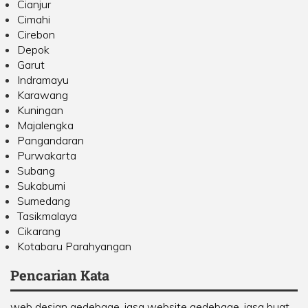
Cianjur
Cimahi
Cirebon
Depok
Garut
Indramayu
Karawang
Kuningan
Majalengka
Pangandaran
Purwakarta
Subang
Sukabumi
Sumedang
Tasikmalaya
Cikarang
Kotabaru Parahyangan
Pencarian Kata
web design gedebage, jasa website gedebage, jasa buat